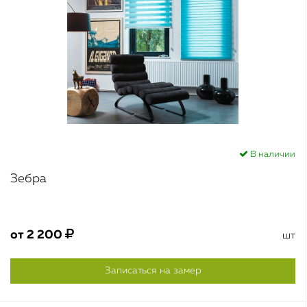
В наличии
Зебра
от
2 200
шт
Записаться на замер