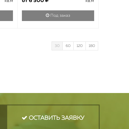
от
6 500
кв.м
кв.м
Под заказ
30
60
120
180
ОСТАВИТЬ ЗАЯВКУ