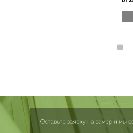
от
2
ЦЕНА
1
6500
25500
Показать
Сбросить
Оставьте заявку на замер и мы 