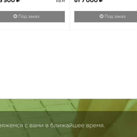
5 500
от
7 000
кв.м
Под заказ
Под заказ
свяжемся с вами в ближайшее время.