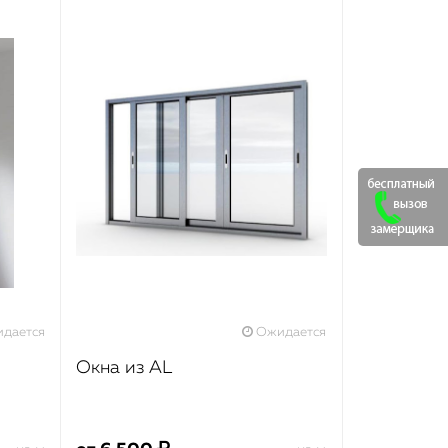
дается
Ожидается
Окна из AL